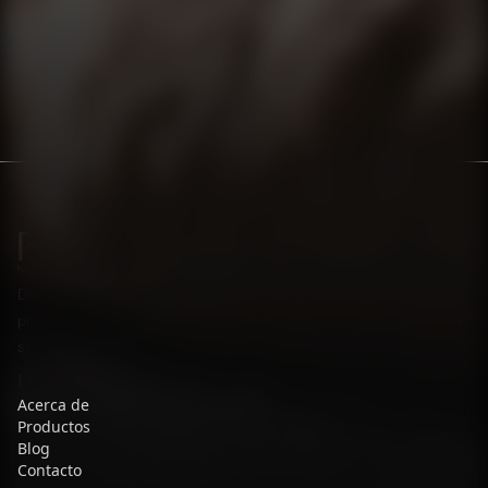
Diez proveedores. Siete países. Más de treinta plantas
productivas.
20
años de experiencia en México. Una sola pasión:
ser tu aliado en panadería y pastelería congelada.
LINKS ÚTILES
Acerca de
Productos
Blog
Contacto