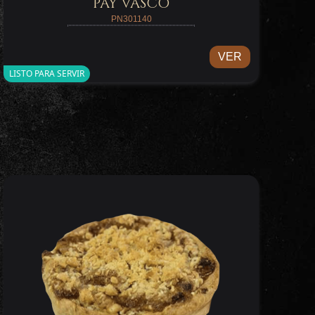
PAY VASCO
PN301140
VER
LISTO PARA SERVIR