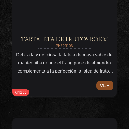
TARTALETA DE FRUTOS ROJOS
PN305103
Delicada y deliciosa tartaleta de masa sablé de
mantequilla donde el frangipane de almendra
complementa a la perfección la jalea de frutos
rojos en su centro. Un postre elegante que
VER
puedes servir a tu manera. Sólo descongela,
XPRESS
dale un toque de calor y sirve.