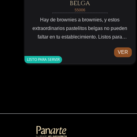
BELGA
55006
Hay de brownies a brownies, y estos
extraordinarios pastelitos belgas no pueden
faltar en tu establecimiento. Listos para
sorprender a los máximos adictos a los
VER
brownies.
LISTO PARA SERVIR