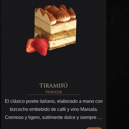
TIRAMISÚ
PN301118
El clásico postre italiano, elaborado a mano con
bizcocho embebido de café y vino Marsala.
Cremoso y ligero, sutilmente dulce y siempre en
la mira de los amantes de los postres ligeros de