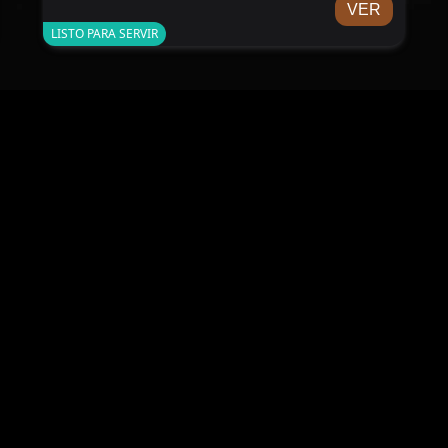
VER
helado. Siempre lista para ofrecer un postre
LISTO PARA SERVIR
imprescindible.