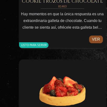
COOKIE TROZOS DE CHOCOLATE
81463
Hay momentos en que la ùnica respuesta es una
extraordinaria galleta de chocolate. Cuando tu
cliente se sienta así, ofrécele esta galleta belga
con chocolate blanco (12%) y oscuro (5%) y 2%
VER
de cocoa en polvo. Lista para apapachar y
LISTO PARA SERVIR
confortar.