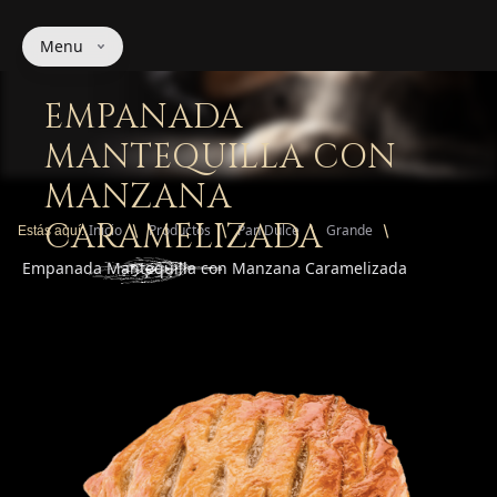
Menu
EMPANADA
MANTEQUILLA CON
MANZANA
CARAMELIZADA
Inicio
Productos
Pan Dulce
Grande
Estás aquí:
Empanada Mantequilla con Manzana Caramelizada