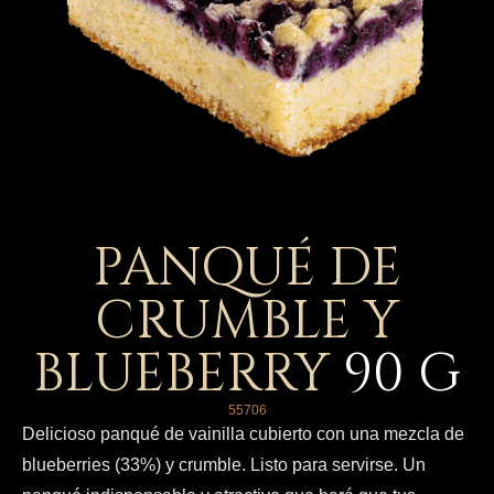
PANQUÉ DE
CRUMBLE Y
BLUEBERRY
90
G
55706
Delicioso panqué de vainilla cubierto con una mezcla de
blueberries (33%) y crumble. Listo para servirse. Un