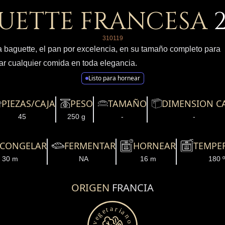
UETTE FRANCESA
310119
a baguette, el pan por excelencia, en su tamaño completo para
 cualquier comida en toda elegancia.
Listo para hornear
PIEZAS/CAJA
PESO
TAMAÑO
DIMENSION C
45
250 g
-
-
SCONGELAR
FERMENTAR
HORNEAR
TEMPE
30 m
NA
16 m
180 
ORIGEN
FRANCIA