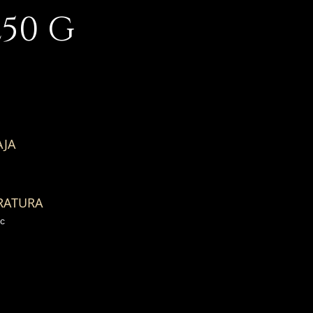
250
G
AJA
RATURA
ºc