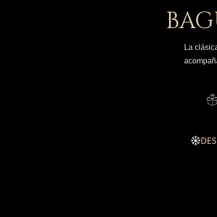
BAG
La clásic
acompañar
DE