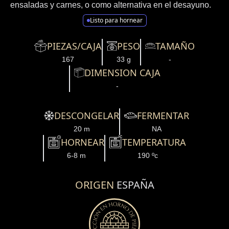
ensaladas y carnes, o como alternativa en el desayuno.
Listo para hornear
PIEZAS/CAJA
PESO
TAMAÑO
167
33 g
-
DIMENSION CAJA
-
DESCONGELAR
FERMENTAR
20 m
NA
HORNEAR
TEMPERATURA
6-8 m
190 ºc
ORIGEN
ESPAÑA