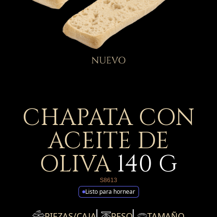
CHAPATA CON
ACEITE DE
OLIVA
140
G
S8613
Listo para hornear
PIEZAS/CAJA
PESO
TAMAÑO