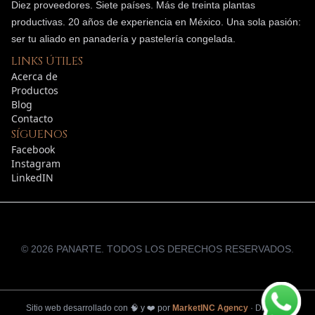
Diez proveedores. Siete países. Más de treinta plantas
productivas.
20
años de experiencia en México. Una sola pasión:
ser tu aliado en panadería y pastelería congelada.
LINKS ÚTILES
Acerca de
Productos
Blog
Contacto
SÍGUENOS
Facebook
Instagram
LinkedIN
©
2026
PANARTE. TODOS LOS DERECHOS RESERVADOS.
Sitio web desarrollado con
🧠
y
❤️
por
MarketINC Agency
·
Diseño y