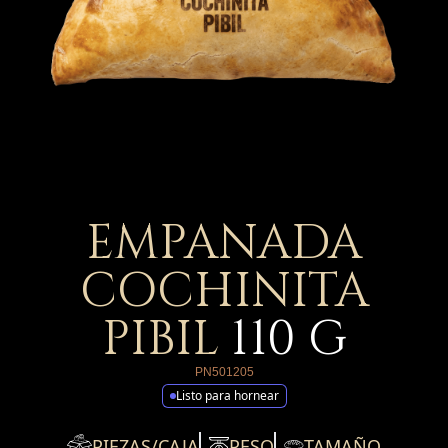
EMPANADA
COCHINITA
PIBIL
110
G
PN501205
Listo para hornear
PIEZAS/CAJA
PESO
TAMAÑO