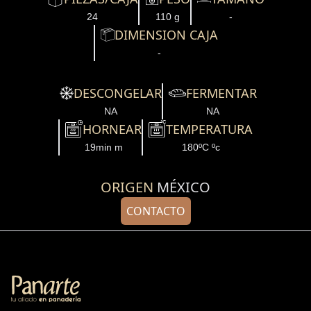
24
110 g
-
DIMENSION CAJA
-
DESCONGELAR
FERMENTAR
NA
NA
HORNEAR
TEMPERATURA
19min m
180ºC ºc
ORIGEN
MÉXICO
CONTACTO