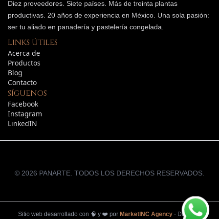
Diez proveedores. Siete países. Más de treinta plantas
productivas.
20
años de experiencia en México. Una sola pasión:
ser tu aliado en panadería y pastelería congelada.
LINKS ÚTILES
Acerca de
Productos
Blog
Contacto
SÍGUENOS
Facebook
Instagram
LinkedIN
©
2026
PANARTE. TODOS LOS DERECHOS RESERVADOS.
Sitio web desarrollado con
🧠
y
❤️
por
MarketINC Agency
·
Diseño y