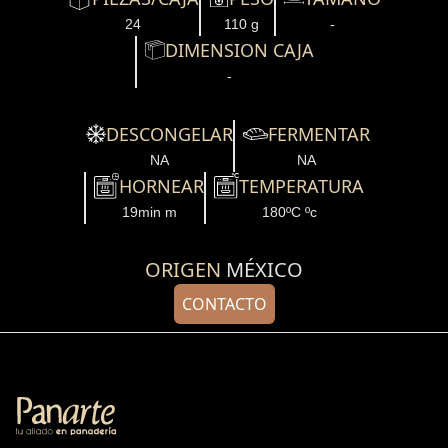
24
110 g
-
DIMENSION CAJA
-
DESCONGELAR
FERMENTAR
NA
NA
HORNEAR
TEMPERATURA
19min m
180ºC ºc
ORIGEN
MÉXICO
CONTACTO