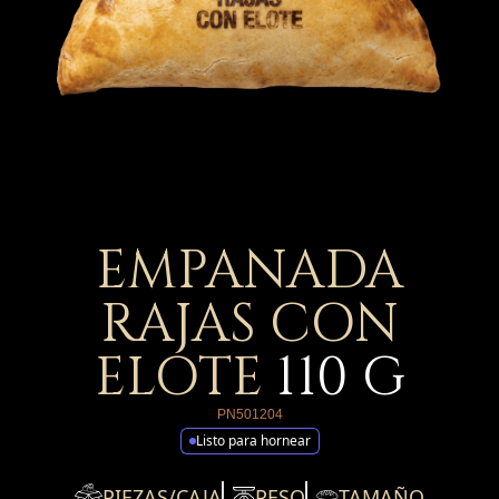
EMPANADA
RAJAS CON
ELOTE
110
G
PN501204
Listo para hornear
PIEZAS/CAJA
PESO
TAMAÑO