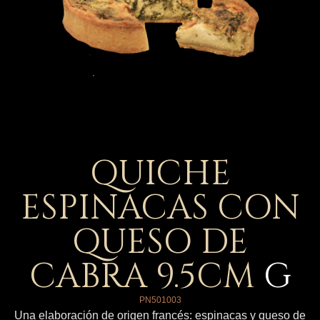
QUICHE
ESPINACAS CON
QUESO DE
CABRA 9.5CM
G
PN501003
Una elaboración de origen francés: espinacas y queso de