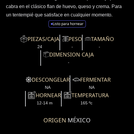
cabra en el clásico flan de huevo, queso y crema. Para
un tentempié que satisface en cualquier momento.
Listo para hornear
PIEZAS/CAJA
PESO
TAMAÑO
24
-
-
DIMENSION CAJA
-
DESCONGELAR
FERMENTAR
NA
NA
HORNEAR
TEMPERATURA
12-14 m
165 ºc
ORIGEN
MÉXICO