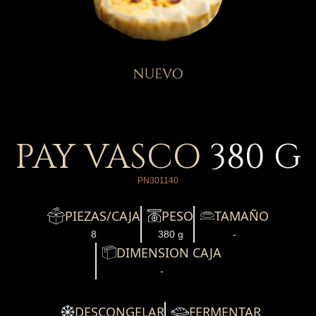
PAY VASCO
380
G
PN301140
PIEZAS/CAJA
PESO
TAMAÑO
8
380 g
-
DIMENSION CAJA
-
DESCONGELAR
FERMENTAR